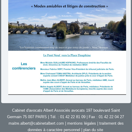
Cabinet d'avocats Albert Associés avocats 197 boulevard Saint
Germain 75 007 PARIS | Tél. : 01 42 22 81 09 | Fax : 01 42 22 04 27
maitre.albert@cabinetalbert.com
|
mentions légales
|
traitement des
données à caractère personnel
|
plan du site